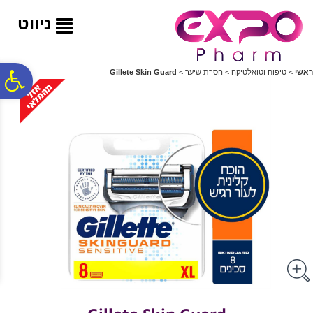
לתפריט
לתוכן
לתפריט
אתר
המרכזי
נגישות
ניווט
פ
ראשי
>
טיפוח וטואלטיקה
>
הסרת שיער
>
Gillete Skin Guard
סר
נג