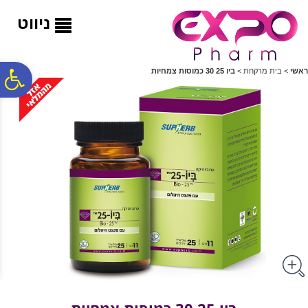
לתפריט
לתוכן
לתפריט
אתר
המרכזי
נגישות
ניווט
פ
ראשי
>
בית מרקחת
>
ביו 25 30 כמוסות צמחיות
סר
נג