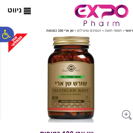
לתפריט
לתוכן
לתפריט
אתר
המרכזי
נגישות
ניווט
פ
ראשי
>
תוספי תזונה
>
ויטמינים ומינרלים
>
שן ארי 100 כמוסות
סר
נג