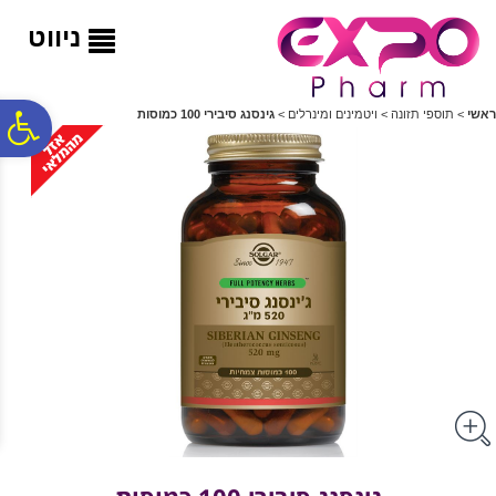
לתפריט
לתוכן
לתפריט
אתר
המרכזי
נגישות
ניווט
פ
ראשי
>
תוספי תזונה
>
ויטמינים ומינרלים
>
גינסנג סיבירי 100 כמוסות
סר
נג