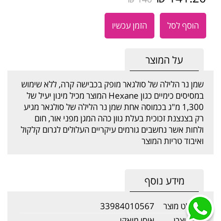
הוסף לסל
הזמן עכשיו
על המוצר
שמן נר הלילה של סולגאר מופק בכבישה קרה, ללא שימוש
במסיסים כימיים כגון Hexane המוצר מכיל מינון יעיל של
1,300 מ"ג בכמוסה אחת שמן נר הלילה של סולגאר מגיע
רק בצנצנת זכוכית בעלת גוון כהה המגן מפני אור, חום
ולחות אשר נחשבים גורמים עיקריים העלולים לגרום קלקול
ואיבוד טריות המוצר
מידע נוסף
מק"ט מוצר
33984010567
שם יצרן
איסי מיאקי