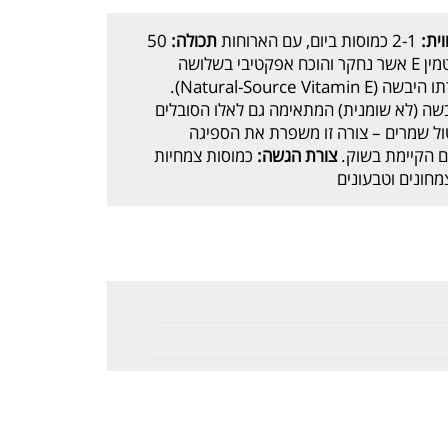
ית:
2-1 כמוסות ביום, עם הארוחות
תכולה:
50
הפורמולה מכילה ויטמין E אשר נחקר והוכח אפקטיבי בשלושה
מחקרים קליניים. 100% ויטמין E טבעי בצורתו היבשה (Natural-Source Vitamin E).
E טבעי בצורתו היבשה (לא שומנית) המתאימה גם לאלו הסובלים
נטול שמרים – צורה זו משפרת את הספיגה
צורת הגשה:
כמוסות צמחיות
חונים וטבעונים