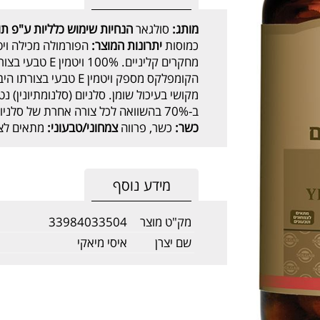
מותג:
סולגאר
הנחיות שימוש כלליות ע"פ תוו
כמוסות
יתרונות המוצר:
הקומפלקס מספק ויטמין 
מקושי בעיכול שומן. סלניום (סלנומתיונין) 
ב-70% בהשוואה לכל צורה אחרת של סלניום הקיימת בשוק.
כשר:
כשר, פרווה
צמחוני/טבעוני:
מתאים לצמ
מידע נוסף
מק"ט מוצר
33984033504
שם יצרן
איסי מיאקי