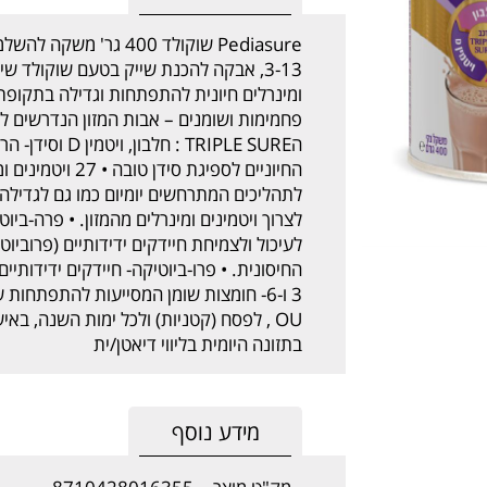
Pediasure שוקולד 400 ג
3-13, אבקה להכנת שייק בטעם שוקולד ש
פחמימות ושומנים – אבות המזון הנדרשים ל
הTRIPLE SURE : 
החיוניים לספיגת ס
לתהליכים המתרחשים יומיום כמו גם לגדילה. כי
לצרוך ויטמינים ומינרלים מהמזון. • פרה-ביוט
לעיכול ולצמיחת חיידקים ידידותיים (פרוביוט
החיסונית. • פרו-ביוטיקה- חיידקים ידידותיי
3 ו-6- חומצות שומן המסייעות להתפתחות
OU , לפסח (קטניות) ולכל ימות השנה, ב
בתזונה היומית בליווי דיאטן/ית
מידע נוסף