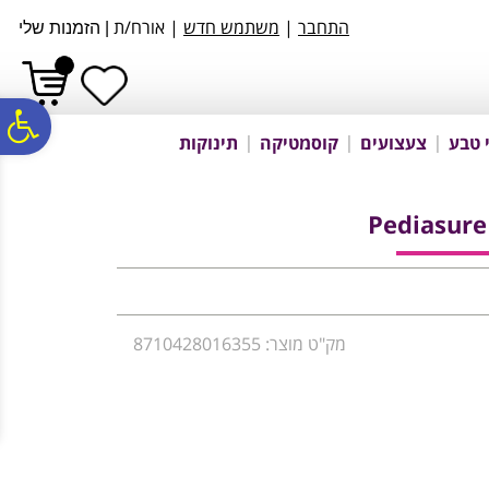
לתפריט
לתוכן
לתפריט
התחבר
|
משתמש חדש
| אורח/ת
|
הזמנות שלי
אתר
המרכזי
נגישות
פ
 טבע
צעצועים
קוסמטיקה
תינוקות
סר
Pediasur
נג
מק"ט מוצר: 8710428016355