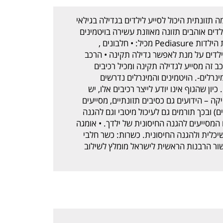
ר' משקה להשלמה תזונתית היכול לסייע לילדים בגדילה בגילאי
ילדים אוהבים תזונה מאוזנת עשירה בויטמינים
ומינרלים חיונית להתפתחות וגדילה בתקופת הילדות Pediasure מכיל: • חלבונים ,
ילדים על מנת לאפשר גדילה תקינה • הרכב
חלבון, ויטמין D וסידן- הרכב זה מסייע לגדילה תקינה ומכיל רכיבים
ידן טובה • 27 ויטמינים ומינרלים-. הויטמינים והמינרלים נדרשים
ון שהגוף אינו יודע לייצר רכיבים אלו, יש
יקה – הידועים גם כסיבים תזונתיים, מסייעים
ים) ובכך תורמים גם לעיכול מיטבי וגם להגנה
ם המסייעים להגנה החיסונית של ילדך. • אומגה
 שיכלית ולהגנה החיסונית. כשרות: כשר חלבי
אישור הרבנות הראשית לישראל מומלץ לשילוב