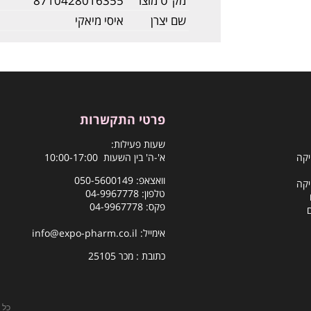
מק"ט מוצר
8710428016355
שם יצרן
איסי מיאקי
פרטי התקשרות
שעות פעילות:
יקה
א'-ה' בין השעות 10:00-17:00
וואצאפ:
050-5600149
יקה
טלפון:
04-9967778
פקס: 04-9967778
אימייל:
info@expo-pharm.co.il
כתובת : מכר 25105
כל 