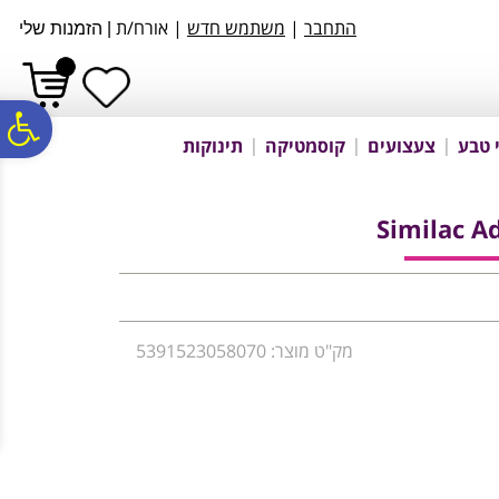
לתפריט
לתוכן
לתפריט
התחבר
|
משתמש חדש
| אורח/ת
|
הזמנות שלי
אתר
המרכזי
נגישות
פ
 טבע
צעצועים
קוסמטיקה
תינוקות
סר
Similac A
נג
מק"ט מוצר: 5391523058070