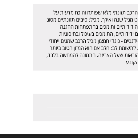
וס שלב 3 700 גרם מכיל הרכב תזונתי מלא שפותח והוכח מדעית על
גיל שנה ואילך. מכיל: סיבים תזונתיים מסוג
ם הידידותיים ותומכים בהתפתחות ההגנה
יוטיקה מסוג B. lactis חיידקים ידידותיים, התומכים בעיכול ובחיסוניות
דנטים - נוגדי חמצון מכיל הרכב שמנים ייחודי
 לתשומת לב: חלב אם הוא המזון הטוב ביותר
הוראות שעל האריזה. התמונה להמחשה בלבד,
הקובע