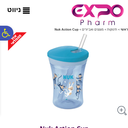
לתפריט
לתוכן
לתפריט
אתר
המרכזי
נגישות
ניווט
פ
ראשי
>
תינוקות
>
מוצצים ואביזרים
>
Nuk Action Cup
סר
נג