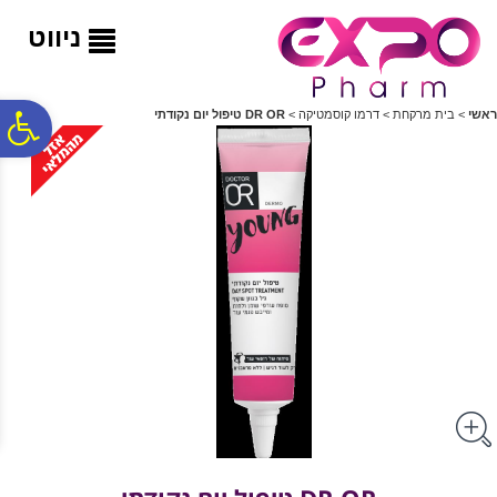
לתפריט
לתוכן
לתפריט
אתר
המרכזי
נגישות
ניווט
פ
ראשי
>
בית מרקחת
>
דרמו קוסמטיקה
>
DR OR טיפול יום נקודתי
סר
נג