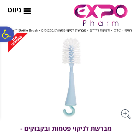
לתפריט
לתוכן
לתפריט
אתר
המרכזי
נגישות
ניווט
פ
ראשי
>
OTC
>
תינוקות וילידים
>
מברשת לניקוי פטמות ובקבוקים - Flawless™ Bottle Brush
סר
נג
מברשת לניקוי פטמות ובקבוקים -