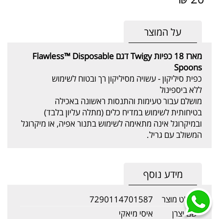
על המוצר
מארז 18 כפיות
Twigy
דגם
Flawless™ Disposable
Spoons
כפית סיליקון - עשויה מסיליקון רך ובטוח לשימוש
ללא ביספינול
מושלם עבור טעימות והתנסות ראשונה באכילה
בטיחותית לשימוש במדיח כלים (מתלה עליון בלבד)
ובמיקרוגל אינה מתאימה לשימוש בתנור אפיה, או מיקרוגל
המשולב עם גריל.
מידע נוסף
מק"ט מוצר
7290114701587
שם יצרן
איסי מיאקי