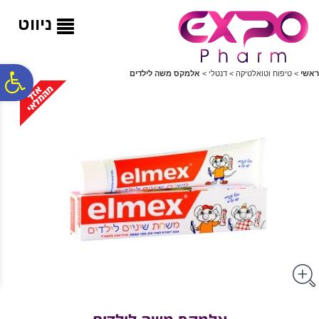
לתפריט
לתוכן
לתפריט
אתר
המרכזי
נגישות
ניווט
פ
ראשי
>
טיפוח וטואלטיקה
>
דנטלי
>
אלמקס משה לילדים
סר
נג