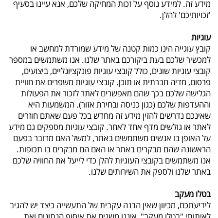
מידע זה. למידע נוסף על זכות המחיקה שלכם, אנא עיינו בסעיף
'זכויותיכם' להלן.
עוגיות
קובץ עוגייה הינו כמות קטנה של מידע שמורדת למחשב או
למכשיר שלכם בעת ביקורכם באתר שלנו. אנו משתמשים במספר
קובצי עוגיות שונים, כולל קובצי עוגיות פונקציונליים, ביצועים,
פרסום, מדיה חברתית או תוכן. קובצי עוגיות משפרים את חוויית
הגלישה שלכם בכך שהם מאפשרים לאתר לזכור את הפעולות
וההעדפות שלכם (כגון כניסה ובחירת אזור). המשמעות היא
שאינכם נדרשים להזין מידע זה מחדש בכל פעם שאתם חוזרים
לאתר או גולשים מדף אחד לאחר. קובצי עוגיות מספקים גם מידע
על האופן בו אנשים משתמשים באתר, למשל האם מדובר בפעם
הראשונה שהם מבקרים באתר או האם הם מבקרים בו תכופות.
אנו משתמשים בקובצי העוגיות להלן כדי לייעל את החוויה שלכם
באתר שלנו ולספק את השירותים שלנו.
בטלו מעקב
לידיעתכם, מכיוון שאין הבנה עקבית של התעשייה כיצד יש להגיב
לאיתותי "בטלו מעקב", איננו משנים את איסוף הנתונים ואת