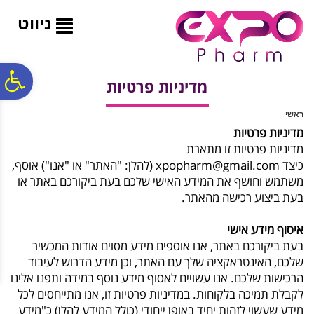
לתפריט
לתוכן
לתפריט
אתר
המרכזי
נגישות
ניווט
פ
מדיניות פרטיות
ראשי
סר
מדיניות פרטיות
מדיניות פרטיות זו מתארת
נג
כיצד xpopharm@gmail.com (להלן: "האתר" או "אנו") אוסף,
משתמש וחושף את המידע האישי שלכם בעת ביקורכם באתר או
בעת ביצוע רכישה מהאתר.
איסוף מידע אישי
בעת ביקורכם באתר, אנו אוספים מידע מסוים אודות המכשיר
שלכם, האינטראקציה שלך עם האתר, וכן מידע הדרוש לעיבוד
הרכישות שלכם. אנו עשויים לאסוף מידע נוסף במידה ותפנו אלינו
לקבלת תמיכה בלקוחות. במדיניות פרטיות זו, אנו מתייחסים לכל
מידע שעשוי לזהות יחיד באופן ייחודי (כולל המידע להלן) כ"מידע