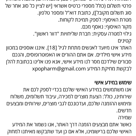
פרטי תשלום (כולל מספרי כרטיס אשראי [יש לציין כל סוג אחר של
סוג תשלום מקובל]), כתובת דוא"ל ומספר טלפון.
מטרת האיסוף: לספק תמיכת לקוחות.
מקור האיסוף: נאסף מכם.
גילוי למטרה עסקית: חברת שליחויות "דוור ראשון".
קטינים
האתר אינו מיועד לאנשים מתחת לגיל [18]. איננו אוספים במכוון
מידע אישי מילדים. אם אתם ההורים או האפוטרופוסים, והנכם
סבורים שילדכם מסר לנו מידע אישי, אנא פנו אלינו בכתובת להלן
לבקשת מחיקת המידע xpopharm@gmail.com
שימוש במידע אישי
אנו משתמשים במידע האישי שלכם בכדי לספק לכם את
שירותינו, כולל: הצעת מוצרים למכירה, עיבוד תשלומים, משלוח
ומימוש ההזמנה שלכם, ועדכונכם לגבי מוצרים, שירותים ומבצעים
חדשים.
שמירה
כאשר אתם מבצעים הזמנה דרך האתר, אנו נשמור את המידע
האישי שלכם ברישומינו, אלא אם כן ועד שתבקשו מאיתנו למחוק