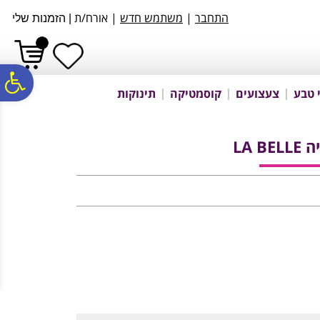
לתפריט
לתוכן
לתפריט
התחבר
|
משתמש חדש
| אורח/ת
|
הזמנות שלי
אתר
המרכזי
נגישות
פ
 טבע
צעצועים
קוסמטיקה
תינוקות
סר
LA B
נג