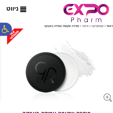
לתפריט
לתוכן
לתפריט
אתר
המרכזי
נגישות
ניווט
פ
ראשי
>
קוסמטיקה
>
איפור
>
פודרה שקופה עמידה באבקה
סר
נג