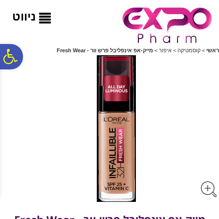
לתפריט
לתוכן
לתפריט
אתר
המרכזי
נגישות
ניווט
פ
ראשי
>
קוסמטיקה
>
איפור
>
מייק-אפ אינפליבל פרש וור - Fresh Wear
סר
נג