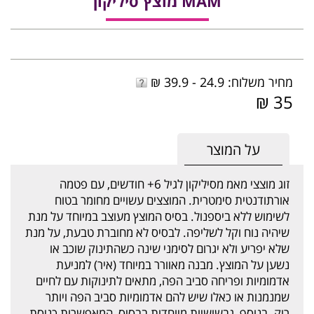
MAM מוצץ סיליקון
מחיר משלוח: 24.9 - 39.9 ₪
35 ₪
על המוצר
זוג מוצצי מאמ מסיליקון לגיל 6+ חודשים, עם פטמה
אורתודנטית סימטרית. המוצצים עשויים מחומר בטוח
לשימוש ללא ביספנול. בסיס המוצץ מעוצב במיוחד על מנת
שיהיה נוח וקל לשליפה. לבסיס לא מחוברת טבעת, על מנת
שלא יפריע ולא יגרום לסימני שינה כשהתינוק שוכב או
נשען על המוצץ. מבנה מאוורר במיוחד (איר) למניעת
אדמומיות ופריחה סביב הפה, מתאים לתינוקות עם לחיים
שמנמנות או כאלו שיש להם אדמומיות סביב הפה ויותר
רוק. בנוסף, גבשושיות מיוחדות בבסיס, המאפשרות כניסת