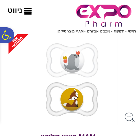
לתפריט
לתוכן
לתפריט
אתר
המרכזי
נגישות
ניווט
פ
ראשי
>
תינוקות
>
מוצצים ואביזרים
>
MAM מוצץ סיליקון
סר
נג