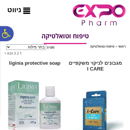
לתפריט
לתוכן
לתפריט
אתר
המרכזי
נגישות
ניווט
פ
טיפוח וטואלטיקה
ראשי
>
טיפוח וטואלטיקה
מציג
סר
1
2
3
הבא >
מגבונים לניקוי משקפיים
liginia protective soap
נג
I CARE