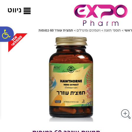
לתפריט
לתוכן
לתפריט
אתר
המרכזי
נגישות
ניווט
פ
ראשי
>
תוספי תזונה
>
ויטמינים ומינרלים
>
תמצית עוזרר 60 כמוסות
סר
נג