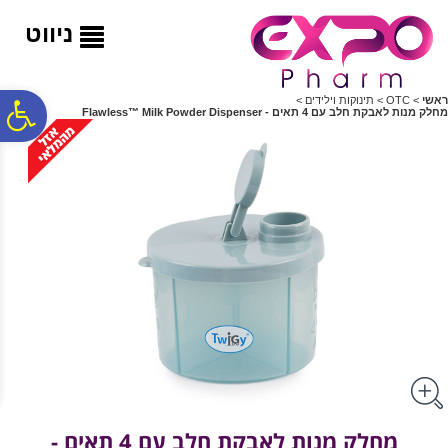
לתפריט
לתוכן
לתפריט
אתר
המרכזי
נגישות
ניווט
ראשי
>
OTC
>
תינוקות וילידים
>
פ
מחלק מנות לאבקת חלב עם 4 תאים - Flawless™ Milk Powder Dispenser
סר
נג
מחלק מנות לאבקת חלב עם 4 תאים -