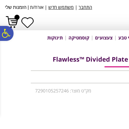
לתפריט
לתוכן
לתפריט
התחבר
|
משתמש חדש
| אורח/ת
|
הזמנות שלי
אתר
המרכזי
נגישות
פ
 טבע
צעצועים
קוסמטיקה
תינוקות
סר
נג
מק"ט מוצר: 7290105257246