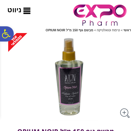
לתפריט
לתוכן
לתפריט
אתר
המרכזי
נגישות
ניווט
פ
ראשי
>
טיפוח וטואלטיקה
>
מבשם גוף 150 מ"ל OPIUM NOIR
סר
נג