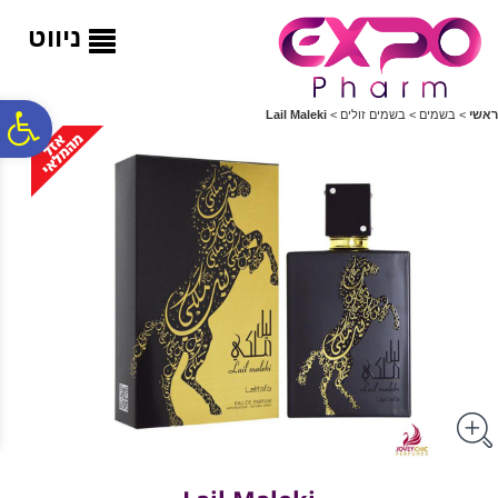
לתפריט
לתוכן
לתפריט
אתר
המרכזי
נגישות
ניווט
פ
ראשי
>
בשמים
>
בשמים זולים
>
Lail Maleki
סר
נג