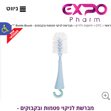
לתפריט
לתוכן
לתפריט
אתר
המרכזי
נגישות
ניווט
פ
ראשי
>
OTC
>
תינוקות וילידים
>
מברשת לניקוי פטמות ובקבוקים - Flawless™ Bottle Brush
סר
נג
מברשת לניקוי פטמות ובקבוקים -