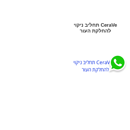
CeraVe תחליב ניקוי
להחלקת העור
מחיר לפני:
109.90 ₪
המחיר שלנו:
119.90
₪
כולל מע"מ
הוסף לסל