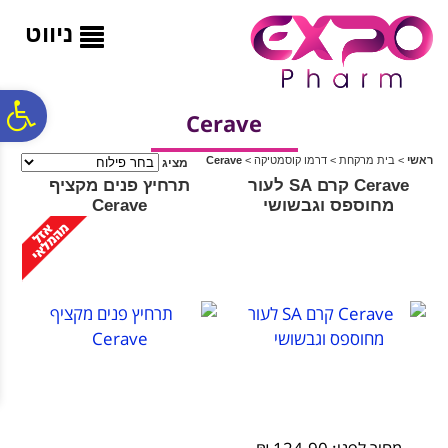
לתפריט
לתוכן
לתפריט
אתר
המרכזי
נגישות
ניווט
פ
Cerave
ראשי
>
בית מרקחת
>
דרמו קוסמטיקה
>
Cerave
מציג
סר
Cerave קרם SA לעור
תרחיץ פנים מקציף
מחוספס וגבשושי
Cerave
נג