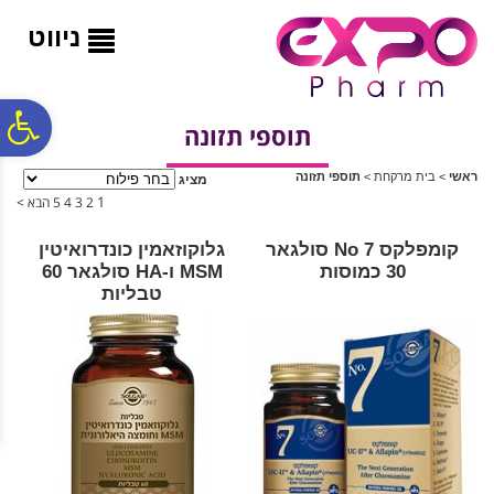
לתפריט
לתוכן
לתפריט
אתר
המרכזי
נגישות
ניווט
פ
תוספי תזונה
ראשי
>
בית מרקחת
>
תוספי תזונה
מציג
סר
1
2
3
4
5
הבא >
קומפלקס No 7 סולגאר
גלוקוזאמין כונדרואיטין
נג
30 כמוסות
MSM ו-HA סולגאר 60
טבליות