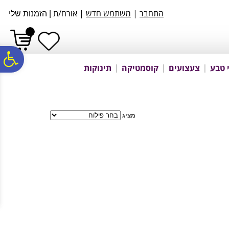
לתפריט
לתוכן
לתפריט
התחבר
|
משתמש חדש
| אורח/ת
אתר
המרכזי
נגישות
|
הזמנות שלי
פ
 טבע
צעצועים
קוסמטיקה
תינוקות
סר
מציג
נג