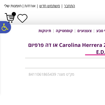
לתפריט
לתוכן
לתפריט
התחבר
|
משתמש חדש
| אורח/ת
|
הזמנות שלי
אתר
המרכזי
נגישות
פ
 טבע
צעצועים
קוסמטיקה
תינוקות
סר
בושם לאישה 100 מ''ל Carolina Herrera 212 Sexy או דה פרפיום
E.D
נג
מק"ט מוצר: 8411061865439