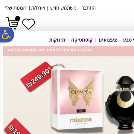
לתפריט
לתוכן
לתפריט
התחבר
|
משתמש חדש
| אורח/ת
אתר
המרכזי
נגישות
|
הזמנות שלי
פ
 טבע
צעצועים
קוסמטיקה
תינוקות
סר
נג