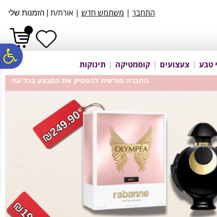
לתפריט
לתוכן
לתפריט
התחבר
|
משתמש חדש
| אורח/ת
אתר
המרכזי
נגישות
|
הזמנות שלי
פ
 טבע
צעצועים
קוסמטיקה
תינוקות
סר
נג