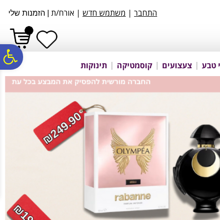
לתפריט
לתוכן
לתפריט
התחבר
|
משתמש חדש
| אורח/ת
אתר
המרכזי
נגישות
|
הזמנות שלי
פ
 טבע
צעצועים
קוסמטיקה
תינוקות
סר
נג