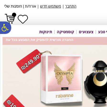
לתפריט
לתוכן
לתפריט
התחבר
|
משתמש חדש
| אורח/ת
אתר
המרכזי
נגישות
|
הזמנות שלי
פ
 טבע
צעצועים
קוסמטיקה
תינוקות
סר
נג