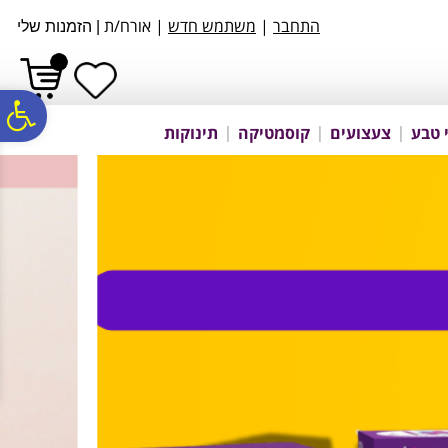
לתפריט
לתוכן
לתפריט
התחבר
|
משתמש חדש
| אורח/ת
אתר
המרכזי
נגישות
|
הזמנות שלי
פ
 טבע
צעצועים
קוסמטיקה
תינוקות
סר
נג