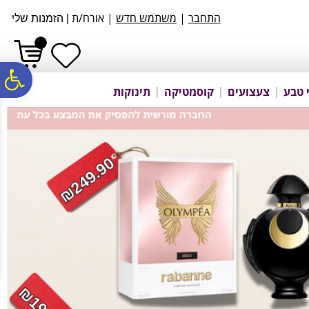
לתפריט
לתוכן
לתפריט
התחבר
|
משתמש חדש
| אורח/ת
אתר
המרכזי
נגישות
|
הזמנות שלי
פ
 טבע
צעצועים
קוסמטיקה
תינוקות
סר
נג