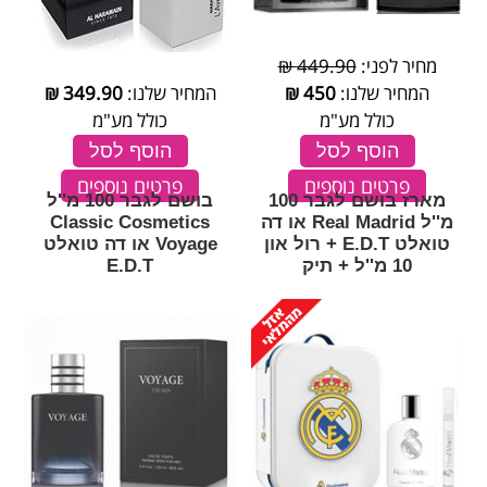
מחיר לפני:
449.90 ₪
המחיר שלנו:
450
₪
המחיר שלנו:
349.90
₪
כולל מע"מ
כולל מע"מ
הוסף לסל
הוסף לסל
פרטים נוספים
פרטים נוספים
מארז בושם לגבר 100
בושם לגבר 100 מ''ל
מ''ל Real Madrid או דה
Classic Cosmetics
טואלט E.D.T + רול און
Voyage או דה טואלט
10 מ''ל + תיק
E.D.T