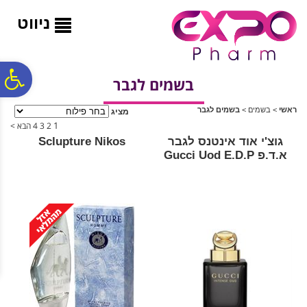
לתפריט
לתוכן
לתפריט
אתר
המרכזי
נגישות
ניווט
פ
בשמים לגבר
ראשי
>
בשמים
>
בשמים לגבר
מציג
סר
1
2
3
4
הבא >
גוצ'י אוד אינטנס לגבר
Sclupture Nikos
א.ד.פ Gucci Uod E.D.P
נג