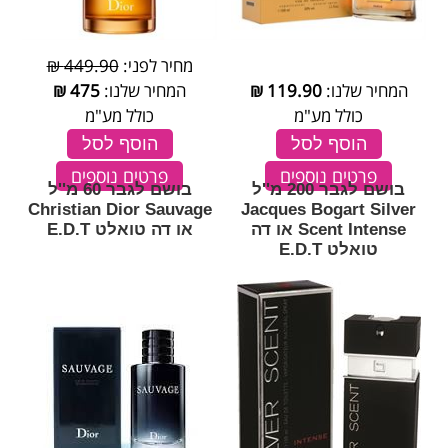
מחיר לפני:
449.90 ₪
המחיר שלנו:
119.90
₪
המחיר שלנו:
475
₪
כולל מע"מ
כולל מע"מ
הוסף לסל
הוסף לסל
פרטים נוספים
פרטים נוספים
בושם לגבר 200 מ''ל
בושם לגבר 60 מ''ל
Christian Dior Sauvage
Jacques Bogart Silver
Scent Intense או דה
או דה טואלט E.D.T
טואלט E.D.T