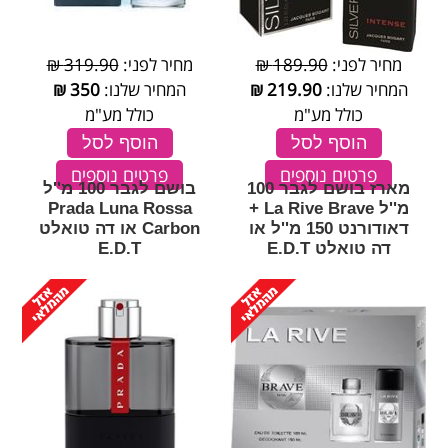
מחיר לפני:
189.90 ₪
מחיר לפני:
319.90 ₪
המחיר שלנו:
219.90
₪
המחיר שלנו:
350
₪
כולל מע"מ
כולל מע"מ
הוסף לסל
הוסף לסל
פרטים נוספים
פרטים נוספים
מארז בושם לגבר 100
בושם לגבר 100 מ''ל
מ''ל La Rive Brave +
Prada Luna Rossa
דאודורנט 150 מ''ל או
Carbon או דה טואלט
דה טואלט E.D.T
E.D.T