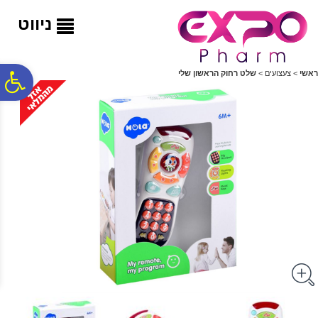
לתפריט
לתוכן
לתפריט
אתר
המרכזי
נגישות
ניווט
פ
ראשי
>
צעצועים
>
שלט רחוק הראשון שלי
סר
נג