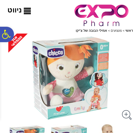
לתפריט
לתוכן
לתפריט
אתר
המרכזי
נגישות
ניווט
פ
ראשי
>
צעצועים
>
אמילי הבובה של צ'יקו
סר
נג