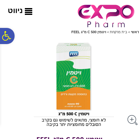
לתפריט
לתוכן
לתפריט
אתר
המרכזי
נגישות
ניווט
פ
ראשי
>
בית מרקחת
>
ויטמין C 500 מ"ג FEEL
סר
נג