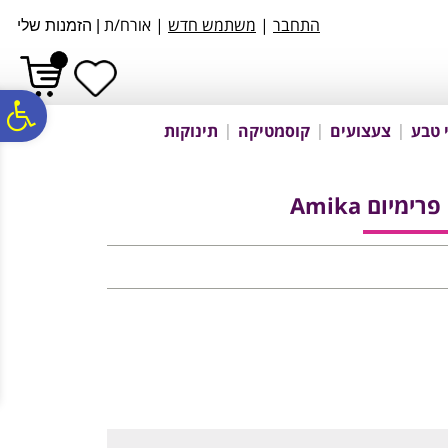
לתפריט
לתוכן
לתפריט
התחבר
|
משתמש חדש
| אורח/ת
|
הזמנות שלי
אתר
המרכזי
נגישות
פ
 טבע
צעצועים
קוסמטיקה
תינוקות
סר
מיום Amika
נג