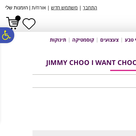
לתפריט
לתוכן
לתפריט
התחבר
|
משתמש חדש
| אורח/ת
|
הזמנות שלי
אתר
המרכזי
נגישות
פ
 טבע
צעצועים
קוסמטיקה
תינוקות
סר
JIMMY CHOO I WANT CHOO
נג