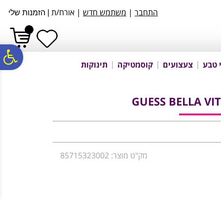
לתפריט
לתוכן
לתפריט
התחבר
|
משתמש חדש
| אורח/ת
|
הזמנות שלי
אתר
המרכזי
נגישות
פ
 טבע
צעצועים
קוסמטיקה
תינוקות
סר
GUESS BELLA VI
נג
מק"ט מוצר: 85715323002