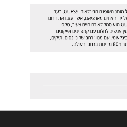
מותג האופנה הבינלאומי GUESS, בעל
1, חנויות ברחבי העולם, נוסד ב1981 על ידי האחים מארציאנו, אשר עזבו את דרום
צרפת במרדף אחרי החלום האמריקאי. GUESS הוא סמל לאורח חיים צעיר, סקסי
ני. לאורך עשרות שנים, GUESS מזמין אנשים לחלום עם קמפיינים אייקונים
ג לייפסטייל בינלאומי, עם מגוון רחב של ג'ינסים, תיקים,
העולם.