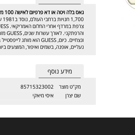
גאס בלה ויטה
או דא פרפיום לאישה
100 מל
700
והרפתק
ונצחיים. כיום, GUESS הוא מות
נעליים, אופנה, בשמים ואיפור, המוצעים ביותר מ80 מדינות ברחבי 
מידע נוסף
מק"ט מוצר
85715323002
שם יצרן
איסי מיאקי