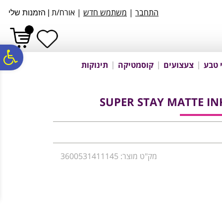
לתפריט
לתוכן
לתפריט
התחבר
|
משתמש חדש
| אורח/ת
|
הזמנות שלי
אתר
המרכזי
נגישות
פ
 טבע
צעצועים
קוסמטיקה
תינוקות
סר
SUPER STAY MATTE INK
נג
מק"ט מוצר: 3600531411145