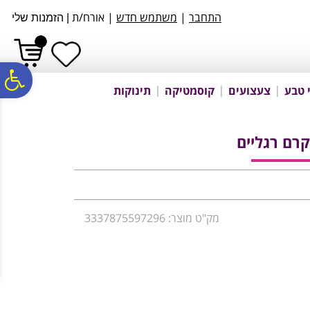
לתפריט
לתוכן
לתפריט
התחבר
|
משתמש חדש
| אורח/ת
|
הזמנות שלי
אתר
המרכזי
נגישות
פ
 טבע
צעצועים
קוסמטיקה
תינוקות
סר
נג
מק"ט מוצר: 3337875597296