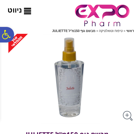
לתפריט
לתוכן
לתפריט
אתר
המרכזי
נגישות
ניווט
פ
ראשי
>
טיפוח וטואלטיקה
>
מבשם גוף 150מ"ל JULIETTE
סר
נג