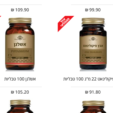
₪
109.90
₪
99.90
ט 22 מ"ג 100 טבליות
אשלגן 100 טבליות
₪
105.20
₪
91.80