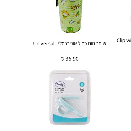
Clip with Chai
שומר חום כפול אוניברסלי - Universal
₪
36.90