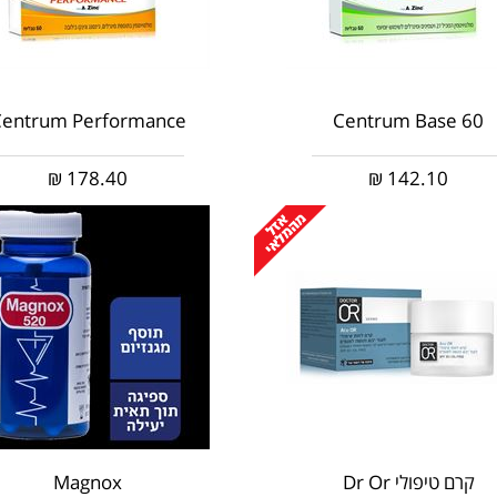
entrum Performance
Centrum Base 60
₪
178.40
₪
142.10
קרם טיפולי Dr Or
Magnox