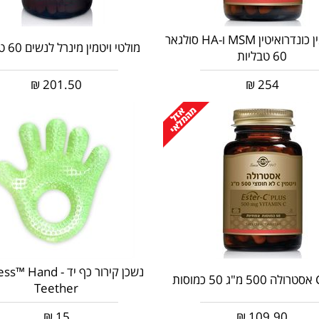
גלוקוזאמין כונדרואיטין MSM ו-HA סולגאר
מולטי ויטמין מינרל לנשים 60 טבליות
60 טבליות
₪
201.50
₪
254
נשכן קירור כף יד - and
Teether
₪
15
₪
109.90