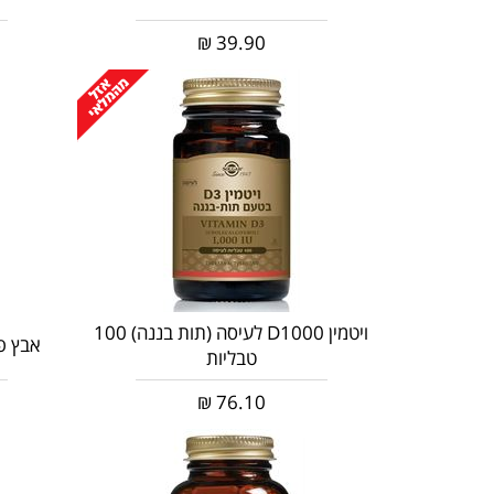
₪
39.90
ויטמין D1000 לעיסה (תות בננה) 100
אבץ פיקולינא
טבליות
₪
76.10