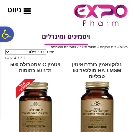
לתפריט
לתוכן
לתפריט
אתר
המרכזי
נגישות
ניווט
פ
ויטמינים ומינרלים
ראשי
>
בית מרקחת
>
תוספי תזונה
>
ויטמינים ומינרלים
סר
מציג
1
2
3
4
הבא >
גלוקוזאמין כונדרואיטין
ויטמין C אסטרולה 500
נג
MSM ו-HA סולגאר 60
מ"ג 50 כמוסות
טבליות