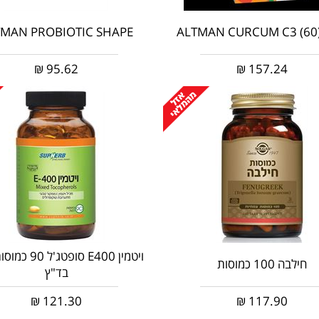
TMAN PROBIOTIC SHAPE
‎ALTMAN‎ ‎CURCUM‎ ‎C‎3‎ ‎(‎60‎
₪
95.62
₪
157.24
ויטמין E400 סופטג
חילבה 100 כמוסות
בד"ץ
₪
121.30
₪
117.90