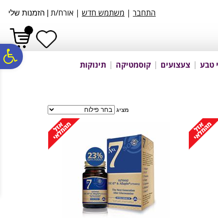
לתפריט
לתוכן
לתפריט
התחבר
|
משתמש חדש
| אורח/ת
אתר
המרכזי
נגישות
|
הזמנות שלי
פ
 טבע
צעצועים
קוסמטיקה
תינוקות
סר
מציג
נג