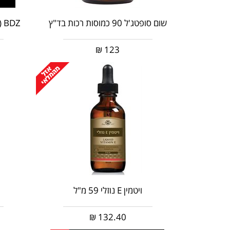
שום סופטג'ל 90 כמוסות רכות בד"ץ
)‎ ‎BDZ
₪
123
ויטמין E נוזלי 59 מ"ל
₪
132.40