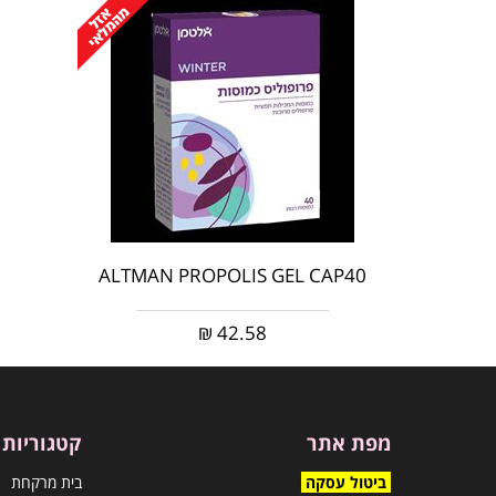
‎ALTMAN‎ ‎PROPOLIS‎ ‎GEL‎ ‎CAP‎40
₪
42.58
מפת אתר
קטגוריות
ביטול עסקה
בית מרקחת