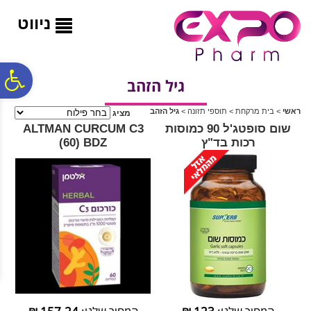
לתפריט
לתוכן
לתפריט
אתר
המרכזי
נגישות
ניווט
פ
גיל הזהב
ראשי
>
בית מרקחת
>
תוספי תזונה
>
גיל הזהב
מציג
סר
שום סופטג'ל 90 כמוסות
‎ALTMAN‎ ‎CURCUM‎ ‎C‎3‎
רכות בד"ץ
‎(‎60‎)‎ ‎BDZ
נג