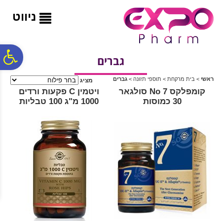
לתפריט
לתוכן
לתפריט
אתר
המרכזי
נגישות
ניווט
פ
גברים
ראשי
>
בית מרקחת
>
תוספי תזונה
>
גברים
מציג
סר
קומפלקס No 7 סולגאר
ויטמין C פקעות ורדים
30 כמוסות
1000 מ"ג 100 טבליות
נג