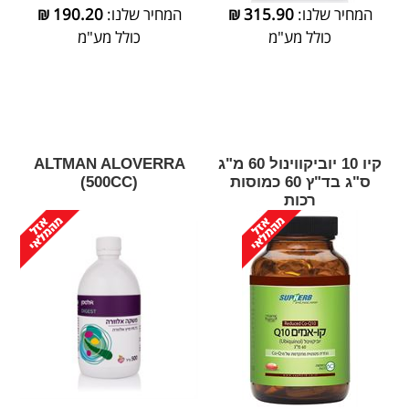
המחיר שלנו:
315.90
₪
המחיר שלנו:
190.20
₪
כולל מע"מ
כולל מע"מ
קיו 10 יוביקווינול 60 מ"ג
‎ALTMAN‎ ‎ALOVERRA‎
ס"ג בד"ץ 60 כמוסות
‎(‎500‎CC‎)
רכות